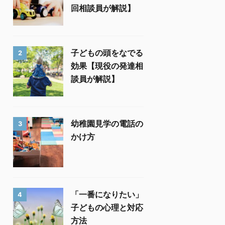
回相談員が解説】
子どもの頭をなでる
2
効果【現役の発達相
談員が解説】
幼稚園見学の電話の
3
かけ方
「一番になりたい」
4
子どもの心理と対応
方法