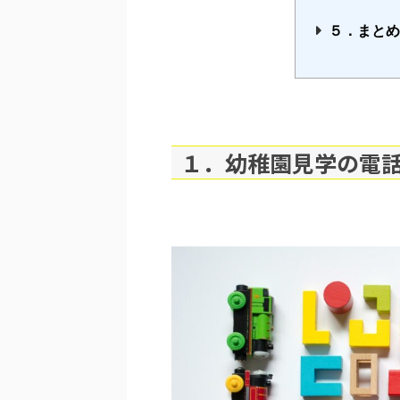
５．まと
１．幼稚園見学の電