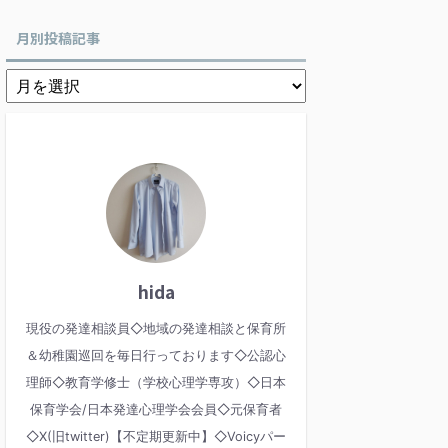
月別投稿記事
hida
現役の発達相談員◇地域の発達相談と保育所
＆幼稚園巡回を毎日行っております◇公認心
理師◇教育学修士（学校心理学専攻）◇日本
保育学会/日本発達心理学会会員◇元保育者
◇X(旧twitter)【不定期更新中】◇Voicyパー