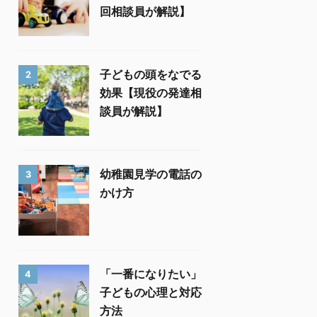
回相談員が解説】
子どもの頭をなでる
2
効果【現役の発達相
談員が解説】
幼稚園見学の電話の
3
かけ方
「一番になりたい」
4
子どもの心理と対応
方法