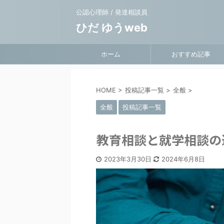
公認心理師 / 発達相談員
ひだ ゆうweb
ホーム
おすすめ記事
HOME
>
投稿記事一覧
>
全般
>
全般
投稿記事一覧
教育相談と就学相談の
2023年3月30日
2024年6月8日