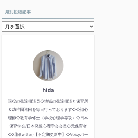
月別投稿記事
hida
現役の発達相談員◇地域の発達相談と保育所
＆幼稚園巡回を毎日行っております◇公認心
理師◇教育学修士（学校心理学専攻）◇日本
保育学会/日本発達心理学会会員◇元保育者
◇X(旧twitter)【不定期更新中】◇Voicyパー