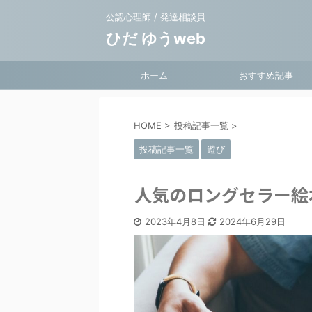
公認心理師 / 発達相談員
ひだ ゆうweb
ホーム
おすすめ記事
HOME
>
投稿記事一覧
>
投稿記事一覧
遊び
人気のロングセラー絵
2023年4月8日
2024年6月29日