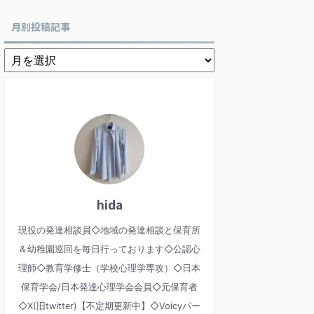
月別投稿記事
hida
現役の発達相談員◇地域の発達相談と保育所
＆幼稚園巡回を毎日行っております◇公認心
理師◇教育学修士（学校心理学専攻）◇日本
保育学会/日本発達心理学会会員◇元保育者
◇X(旧twitter)【不定期更新中】◇Voicyパー