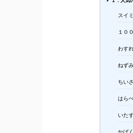
１．人気
スイ
１０
わす
ねず
ちい
はら
いた
かば