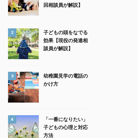
回相談員が解説】
子どもの頭をなでる
2
効果【現役の発達相
談員が解説】
幼稚園見学の電話の
3
かけ方
「一番になりたい」
4
子どもの心理と対応
方法