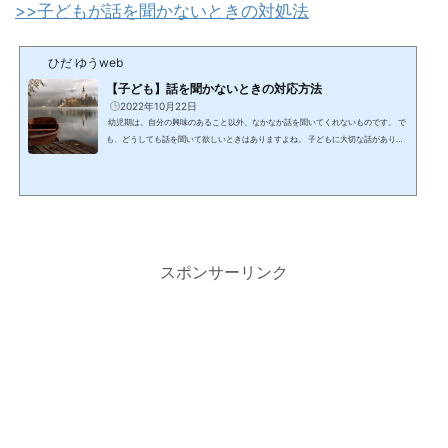
>>子どもが話を聞かないときの対処法
ひだ ゆうweb
【子ども】話を聞かないときの対応方法
2022年10月22日
幼児期は。自分の興味のあること以外、なかなか話を聞いてくれないものです。 で
も、どうしても話を聞いて欲しいときはありますよね。 子どもに大切な話があり、
それをどうしても聞いてほしいとき。どのようにするとしっかり聞いてくれるの
か？ 毎日、幼稚園・保育園を巡回している現役の発達相談員の僕が。「子どもが話
を聞く方法」をお答えします。 １．【子ども】話を聞かないときの対応方法 対応
方法は以下です。 ①おだやかに②近くにより③視線を合わせ④手に持っているも
の...
スポンサーリンク