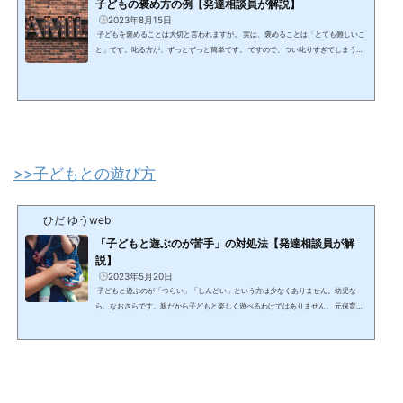
子どもの褒め方の例【発達相談員が解説】
2023年8月15日
子どもを褒めることは大切と言われますが。 実は、褒めることは「とても難しいこ
と」です。叱る方が、ずっとずっと簡単です。 ですので、つい叱りすぎてしまうこ
とが多くなってしまうのかも知れません。 元)保育者、現)発達相談員の僕が、具体
的な褒め方例を紹介します。 【僕の簡単なプロフィール】保育者として20年。その
後、地域の発達相談員と幼稚園・保育園巡回の経験が１５年ほどあります。大学院
では保育や教育の心理学（学校心理学）を専攻していました。ペアレントトレーニ
ングの指導者講習も修了...
>>子どもとの遊び方
ひだ ゆうweb
「子どもと遊ぶのが苦手」の対処法【発達相談員が解
説】
2023年5月20日
子どもと遊ぶのが「つらい」「しんどい」という方は少なくありません。幼児な
ら、なおさらです。親だから子どもと楽しく遊べるわけではありません。 元保育者
で現発達相談員の僕が。子どもと遊ぶのは、なぜつらいのか？その心理と少しでも
ラクな遊び方を解説します。 【僕の簡単なプロフィール】保育者として20年。その
後、地域の発達相談員と幼稚園・保育園巡回の経験が１５年ほどあります。大学院
では保育や教育の心理学（学校心理学）を専攻していました。所持資格：公認心理
師（国家資格）、幼稚園教諭、小学校教...