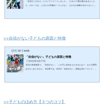
「幼児のこだわり」についてツイートしました。 こだわりで困る事があるとした
ら。その一つは。こだわりの対象が一つしかなく、なかなか経験が広がらないこ
と。こだわっている物に関する、『周辺の物』に興味をもたせ。じわじわと興味あ
る物を広げていくのがポイント。— ひだ ゆう
発達相談員(幼児) (@Zteacher201
7) March 21, 2022幼児に『こだわり』があって、それを何とかしたい場合。こだわ
りを増やすと、実はこだわりは減ります。以前、消防車が好きで特定のミニカーば
かりで遊び、なかなか遊び広がらない子が...
>>自信がない子どもの原因と特徴
ひだ ゆうweb
「自信がない」子どもの原因と特徴
2022年4月17日
幼児の発達相談で。「自信がない」「この子に自信をもたせるには？」などの質問
は少なくありません。 本記事では、幼児が「自信がない」原因は何か？そして、
「自信をもって生活する」ためには、どのように育てたらいいのか？についての疑
問にお答えします。 幼児の「自己肯定感」については、こちらをご覧くださ
い。 １．「自信がない」子どもの原因と特徴 このツイートが答えの全て、です。
今までツイートした中で、僕自身が一番好きを紹介させていただきます。→→→→
→→→→→幼児の"自...
>>子どものほめ方【３つのコツ】