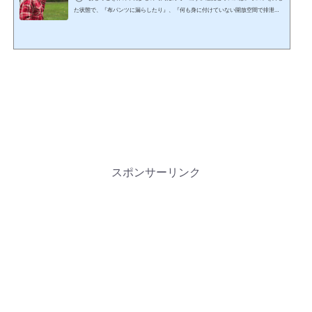
た状態で、『布パンツに漏らしたり』、『何も身に付けていない開放空間で排泄し
たり』の経験の中で徐々に育ちます。なので。トイレトレーニング中に、『おしっ
こを漏らす』ことは"失敗"ではなく、"大切な経験"です。→— ひだ ゆう
発達相談
員(幼児) (@Zteacher2017) June 4, 2022③この『おしっこを体の中に少しの時間
ためて→出す』感覚とリズムが十分に育っていない(わからない)ために。オムツを外
してトイレで排泄できる...
スポンサーリンク