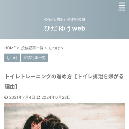
公認心理師 / 発達相談員
ひだ ゆうweb
HOME
>
投稿記事一覧
>
しつけ
>
しつけ
投稿記事一覧
トイレトレーニングの進め方【トイレ排泄を嫌がる
理由】
2021年7月4日
2024年6月23日