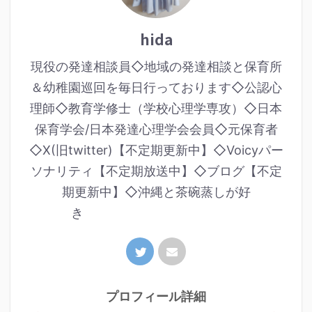
hida
現役の発達相談員◇地域の発達相談と保育所
＆幼稚園巡回を毎日行っております◇公認心
理師◇教育学修士（学校心理学専攻）◇日本
保育学会/日本発達心理学会会員◇元保育者
◇X(旧twitter)【不定期更新中】◇Voicyパー
ソナリティ【不定期放送中】◇ブログ【不定
期更新中】◇沖縄と茶碗蒸しが好
き
プロフィール詳細