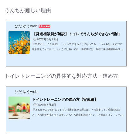
うんちが難しい理由
ひだ ゆうweb
1 Pocket
【発達相談員が解説】トイレでうんちができない理由
2022年5月22日
日中のおしっこが自立し、トイレでできるようになっても。「うんちは、おむつに
履き替えてその中に」という子は多いです。 本記事では。現役の発達相談員の僕
が、なぜ、うんちは「おむつに履き替えて」なのか？おしっこと同じようにできな
いのは、どうして？その疑問と対応方法をお答えします。 【僕の簡単なプロフィー
ル】保育者として20年。その後、地域の発達相談員と幼稚園・保育園巡回の経験が
１５年ほどあり。大学院では保育や教育の心理学（学校心理学）を専攻していまし
トイレトレーニングの具体的な対応方法・進め方
た。トイレトレーニングに関する相談は...
ひだ ゆうweb
トイレトレーニングの進め方【実践編】
2021年7月4日
子どもがオムツを外してトイレ排泄を嫌がる理由は、下の記事です。理由を知る
と、その対策が見えてきます。こちらも是非お読み下さい。 今回はトイレトレーニ
ングの具体的な進め方を解説します。 ※１. この記事の「トイレトレーニング」の定
義は、「生後からある時期まで継続して（紙）オムツを使用している子を対象に。
そこからオムツを外し決まった場所（トイレ等）で排泄できるようになること」と
します。※２. この記事では便宜的に「トイレトレーニング」という言葉を使います