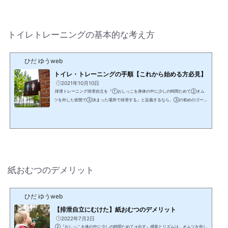
が。排泄自立はくれぐれも、トレーニ...
トイレトレーニングの基本的な考え方
ひだ ゆうweb
トイレ・トレーニングの手順【これから始める方必見】
2021年10月10日
排泄トレーニング排泄自立を『①おしっこを身体の中に少しの時間ためて②オム
ツを外した状態で③決まった場所で排泄する』と定義するなら。③の初めのゴール
はトイレにこだわらず。オマルでも、バケツでも、いいのでは。家庭のトイレは、
大人用に設計されたもので。幼児には“非常に”無理がある空間— ひだ ゆう
発達相
談員(幼児) (@Zteacher2017) October 7, 2021排泄トレーニング排泄自立を『①お
しっこを身体の中に少しの時間ためて②オムツを外した状態で③決まった場所で排
泄する』と定義するなら。③の初めのゴールはトイレ...
紙おむつのデメリット
ひだ ゆうweb
【排泄自立にむけた】紙おむつのデメリット
2022年7月2日
②『おしっこを体の中に少しの時間ためて→出す』感覚とリズムは。オムツを外し