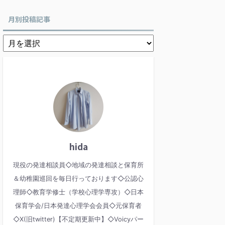
月別投稿記事
hida
現役の発達相談員◇地域の発達相談と保育所
＆幼稚園巡回を毎日行っております◇公認心
理師◇教育学修士（学校心理学専攻）◇日本
保育学会/日本発達心理学会会員◇元保育者
◇X(旧twitter)【不定期更新中】◇Voicyパー