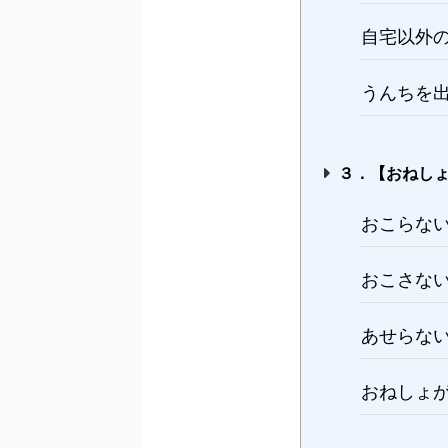
自宅以外
うんちを
３．【おねし
おこらな
おこさな
あせらな
おねしょ