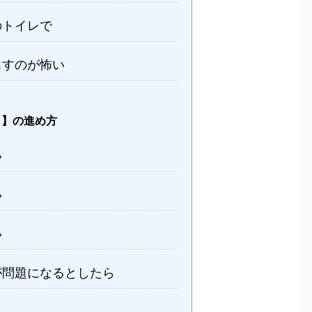
のトイレで
出すのが怖い
ょ】の進め方
い
い
い
が問題になるとしたら