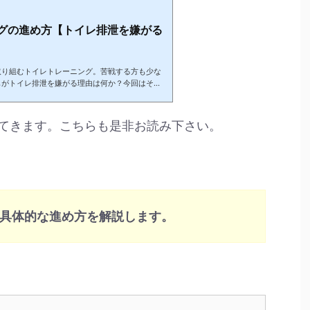
グの進め方【トイレ排泄を嫌がる
取り組むトイレトレーニング。苦戦する方も少な
もがトイレ排泄を嫌がる理由は何か？今回はその
。嫌がる理由を理解できると、その理由に合った
知ることが大切です。※この記事では便宜的に
いう言葉を使いますが。排泄自立はくれぐれも、
てきます。こちらも是非お読み下さい。
らないことが大切です。 １．子どもがトイレ排
です。これらにより、トイレトレー...
具体的な進め方を解説します。