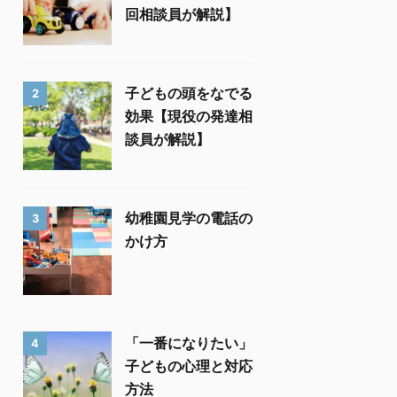
回相談員が解説】
子どもの頭をなでる
2
効果【現役の発達相
談員が解説】
幼稚園見学の電話の
3
かけ方
「一番になりたい」
4
子どもの心理と対応
方法