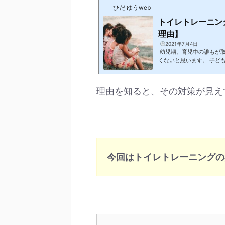
ひだ ゆうweb
トイレトレーニン
理由】
2021年7月4日
幼児期。育児中の誰もが
くないと思います。 子ど
理由をズバリお答えします
解決策が分かります。敵を
「トイレトレーニング」と
理由を知ると、その対策が見え
トレーニング＝訓練的にな
泄を嫌がる理由 理由は３つ
今回はトイレトレーニングの