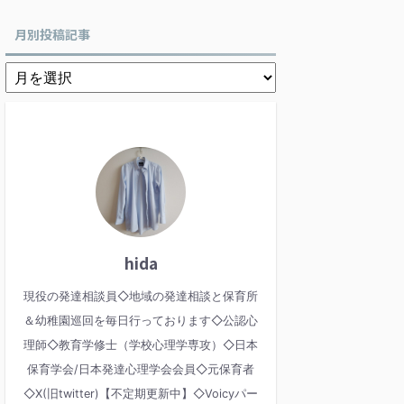
月別投稿記事
hida
現役の発達相談員◇地域の発達相談と保育所
＆幼稚園巡回を毎日行っております◇公認心
理師◇教育学修士（学校心理学専攻）◇日本
保育学会/日本発達心理学会会員◇元保育者
◇X(旧twitter)【不定期更新中】◇Voicyパー