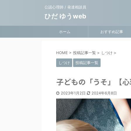
公認心理師 / 発達相談員
ひだ ゆうweb
ホーム
おすすめ記事
HOME
>
投稿記事一覧
>
しつけ
>
しつけ
投稿記事一覧
子どもの「うそ」【心
2023年1月2日
2024年6月8日