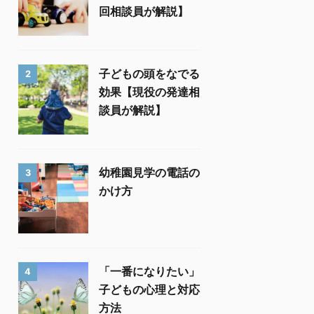
回相談員が解説】
子どもの頭をなでる
2
効果【現役の発達相
談員が解説】
幼稚園見学の電話の
3
かけ方
「一番になりたい」
4
子どもの心理と対応
方法