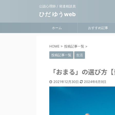
公認心理師 / 発達相談員
ひだ ゆうweb
ホーム
おすすめ記事
HOME
>
投稿記事一覧
>
投稿記事一覧
生活
「おまる」の選び方【
2021年12月30日
2024年6月9日