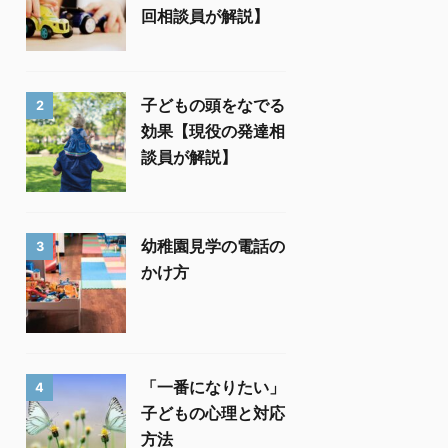
回相談員が解説】
子どもの頭をなでる
2
効果【現役の発達相
談員が解説】
幼稚園見学の電話の
3
かけ方
「一番になりたい」
4
子どもの心理と対応
方法