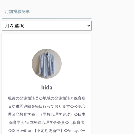
月別投稿記事
hida
現役の発達相談員◇地域の発達相談と保育所
＆幼稚園巡回を毎日行っております◇公認心
理師◇教育学修士（学校心理学専攻）◇日本
保育学会/日本発達心理学会会員◇元保育者
◇X(旧twitter)【不定期更新中】◇Voicyパー