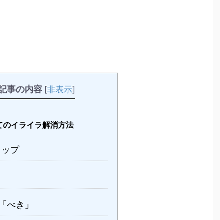
記事の内容
[
非表示
]
てのイライラ解消方法
コップ
「べき」