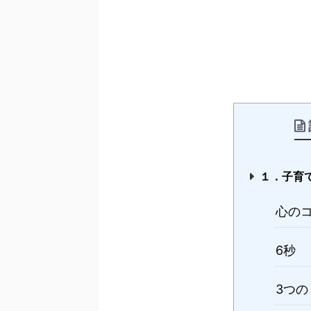
１．子育
心の
6秒
3つの