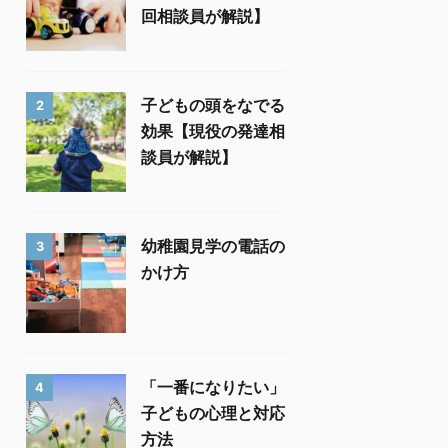
回相談員が解説】
子どもの頭をなでる
2
効果【現役の発達相
談員が解説】
幼稚園見学の電話の
3
かけ方
「一番になりたい」
4
子どもの心理と対応
方法