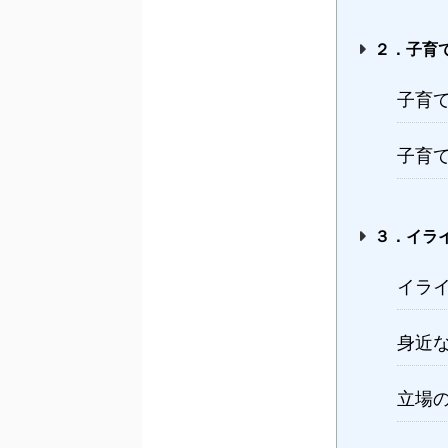
２．子育
子育
子育
３．イラ
イラ
身近
立場