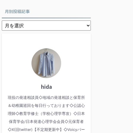
月別投稿記事
hida
現役の発達相談員◇地域の発達相談と保育所
＆幼稚園巡回を毎日行っております◇公認心
理師◇教育学修士（学校心理学専攻）◇日本
保育学会/日本発達心理学会会員◇元保育者
◇X(旧twitter)【不定期更新中】◇Voicyパー